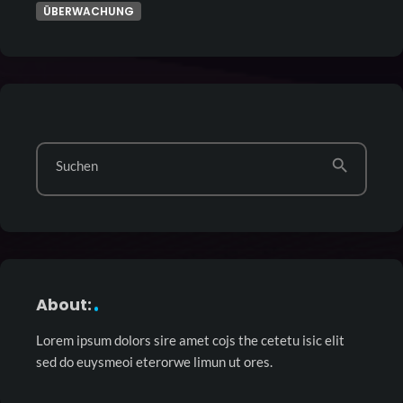
ÜBERWACHUNG
search
Suchen
About:
Lorem ipsum dolors sire amet cojs the cetetu isic elit
sed do euysmeoi eterorwe limun ut ores.