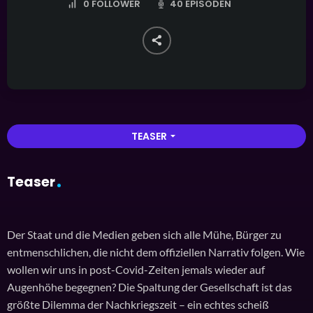
40 EPISODEN
0
FOLLOWER
TEASER
arrow_drop_down
Teaser
Der Staat und die Medien geben sich alle Mühe, Bürger zu
entmenschlichen, die nicht dem offiziellen Narrativ folgen. Wie
wollen wir uns in post-Covid-Zeiten jemals wieder auf
Augenhöhe begegnen? Die Spaltung der Gesellschaft ist das
größte Dilemma der Nachkriegszeit – ein echtes scheiß