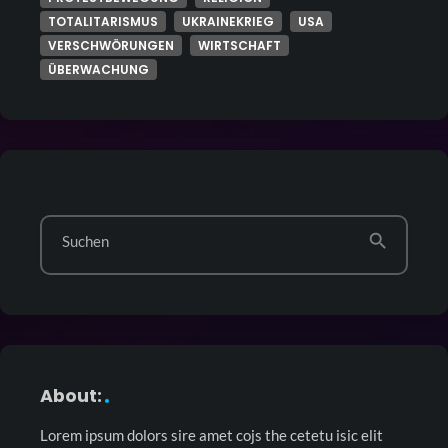
TOTALITARISMUS
UKRAINEKRIEG
USA
VERSCHWÖRUNGEN
WIRTSCHAFT
ÜBERWACHUNG
search
Suchen
About:
Lorem ipsum dolors sire amet cojs the cetetu isic elit