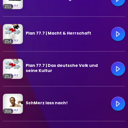
215
trending_flat
Plan 77.7 | Macht & Herrschaft
214
trending_flat
Plan 77.7 | Das deutsche Volk und
seine Kultur
213
trending_flat
SchMerz lass nach!
208