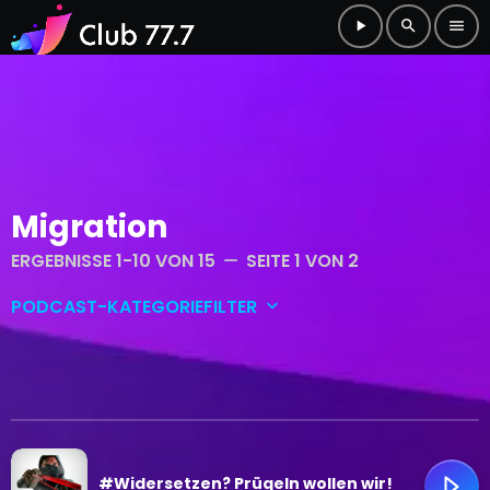
play_arrow
search
menu
Migration
ERGEBNISSE 1-10 VON 15
SEITE 1 VON 2
remove
PODCAST-KATEGORIEFILTER
keyboard_arrow_down
Club-Main
Club-Shorts
#Widersetzen? Prügeln wollen wir!