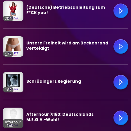
trending_flat
(Deutsche) Betriebsanleitung zum
F*CK you!
206
trending_flat
Unsere Freiheit wird am Beckenrand
verteidigt
177
trending_flat
Schrödingers Regierung
169
trending_flat
Afterhour 𝕏160: Deutschlands
M.E.G.A.-Wahl!
Afterhour
: 160