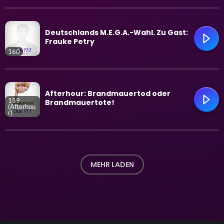
trending_flat
Deutschlands M.E.G.A.-Wahl. Zu Gast:
Frauke Petry
160
trending_flat
Afterhour: Brandmauertod oder
159
Brandmauertote!
(Afterhou
r)
trending_flat
MEHR LADEN