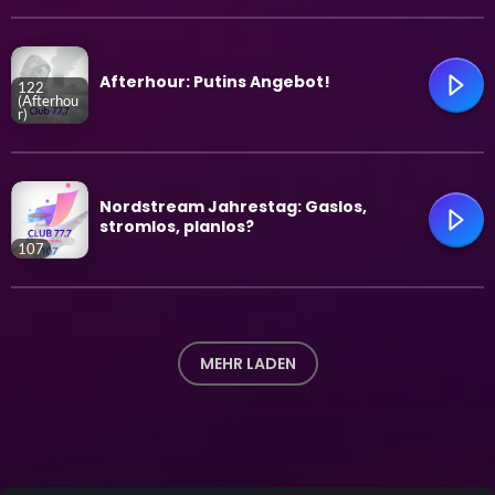
trending_flat
Afterhour: Putins Angebot!
122
(Afterhou
r)
trending_flat
Nordstream Jahrestag: Gaslos,
stromlos, planlos?
107
trending_flat
MEHR LADEN