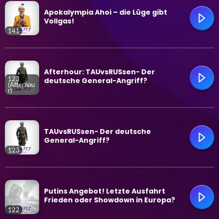
trending_flat
Apokalympia Ahoi – die Lüge gibt
Vollgas!
141
trending_flat
Afterhour: TAUvsRUSsen- Der
123
deutsche General-Angriff?
(Afterhou
r)
trending_flat
TAUvsRUSsen- Der deutsche
General-Angriff?
123
trending_flat
Putins Angebot! Letzte Ausfahrt
Frieden oder Showdown in Europa?
122