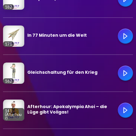
182
trending_flat
In 77 Minuten um die Welt
171
trending_flat
Gleichschaltung für den Krieg
162
trending_flat
Afterhour: Apokalympia Ahoi – die
141
Lüge gibt Vollgas!
(Afterhou
r)