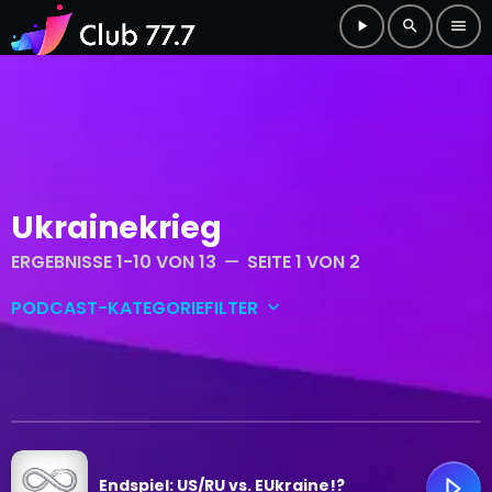
play_arrow
search
menu
Ukrainekrieg
ERGEBNISSE 1-10 VON 13
SEITE 1 VON 2
remove
PODCAST-KATEGORIEFILTER
keyboard_arrow_down
Club-Main
Club-Shorts
Endspiel: US/RU vs. EUkraine!?