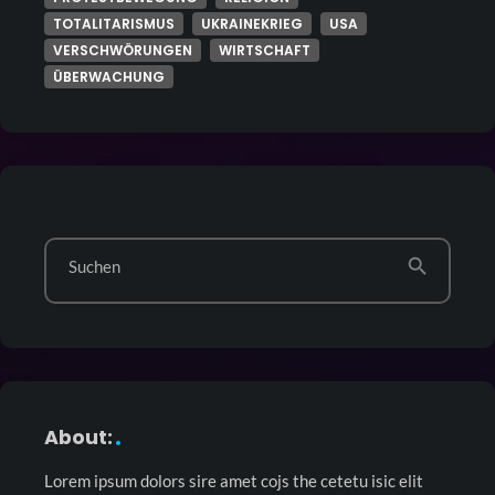
TOTALITARISMUS
UKRAINEKRIEG
USA
VERSCHWÖRUNGEN
WIRTSCHAFT
ÜBERWACHUNG
search
Suchen
About:
Lorem ipsum dolors sire amet cojs the cetetu isic elit