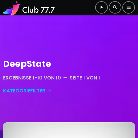
play_arrow
search
menu
DeepState
ERGEBNISSE 1-10 VON 10
SEITE 1 VON 1
remove
KATEGORIEFILTER
keyboard_arrow_down
Allgemein