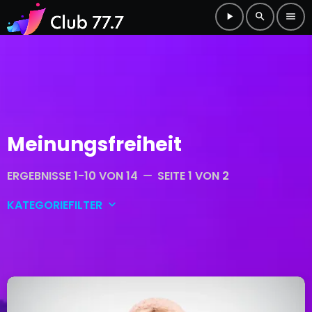
play_arrow
search
menu
Meinungsfreiheit
ERGEBNISSE 1-10 VON 14
SEITE 1 VON 2
remove
KATEGORIEFILTER
keyboard_arrow_down
Allgemein