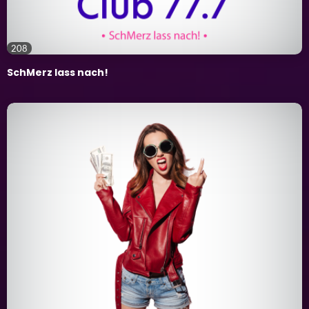
208
SchMerz lass nach!