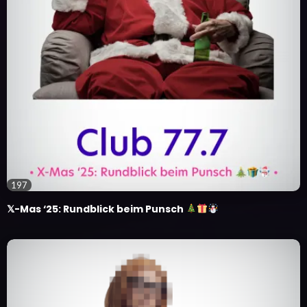
197
𝕏-Mas ‘25: Rundblick beim Punsch