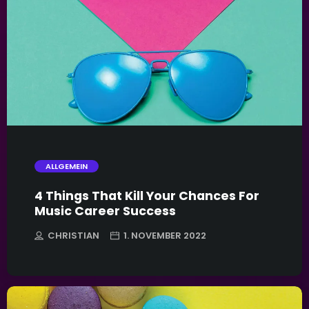
trending_flat
ALLGEMEIN
4 Things That Kill Your Chances For
Music Career Success
CHRISTIAN
1. NOVEMBER 2022