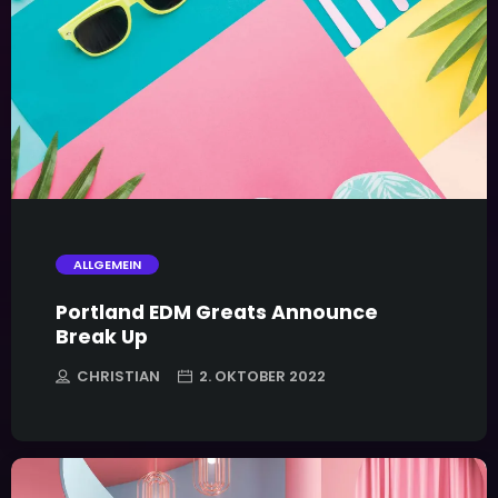
trending_flat
ALLGEMEIN
Portland EDM Greats Announce
Break Up
CHRISTIAN
2. OKTOBER 2022