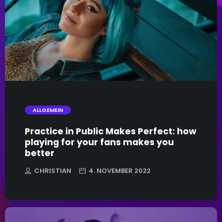
trending_flat
ALLGEMEIN
Practice in Public Makes Perfect: how
playing for your fans makes you
better
CHRISTIAN
4. NOVEMBER 2022