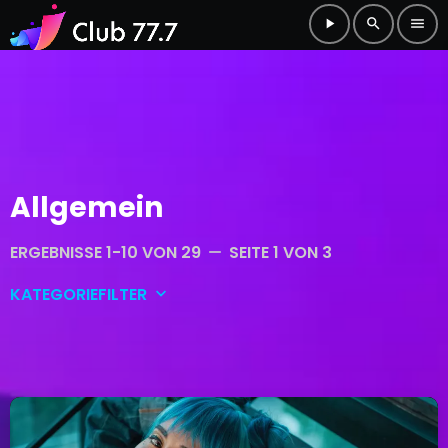
play_arrow
search
menu
Allgemein
ERGEBNISSE 1-10 VON 29
SEITE 1 VON 3
remove
KATEGORIEFILTER
keyboard_arrow_down
Allgemein