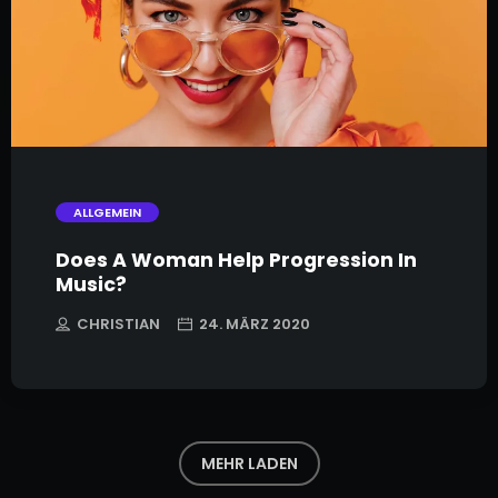
trending_flat
ALLGEMEIN
Does A Woman Help Progression In
Music?
CHRISTIAN
24. MÄRZ 2020
MEHR LADEN