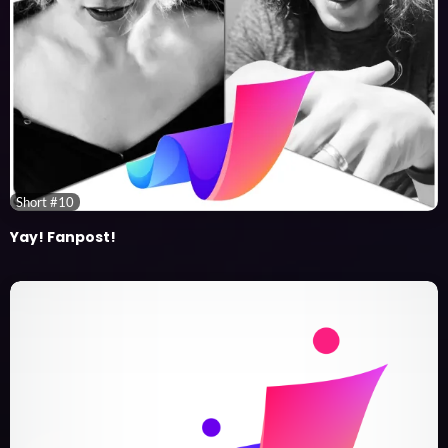
Short #10
Yay! Fanpost!