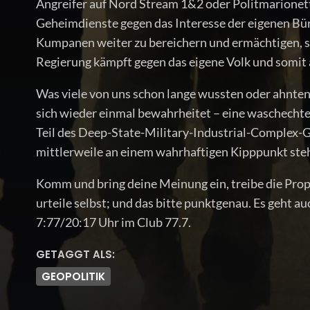
Angreifer auf Nord Stream 1&2 oder Politmarionette
Geheimdienste gegen das Interesse der eigenen Bür
Kumpanen weiter zu bereichern und ermächtigen, s
Regierung kämpft gegen das eigene Volk und somit 
Was viele von uns schon lange wussten oder ahnten
sich wieder einmal bewahrheitet – eine waschecht
Teil des Deep-State-Military-Industrial-Complex-Ge
mittlerweile an einem wahrhaftigen Kipppunkt steh
Komm und bring deine Meinung ein, treibe die Pr
urteile selbst; und das bitte punktgenau. Es geht 
7:77/20:17 Uhr im Club 77.7.
GETAGGT ALS:
GEOPOLITIK