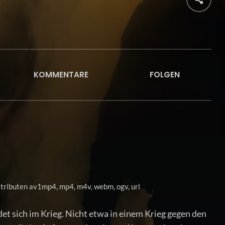
KOMMENTARE
FOLGEN
ttributen av1mp4, mp4, m4v, webm, ogv, url
et sich im Krieg. Nicht etwa in einem Krieg gegen den