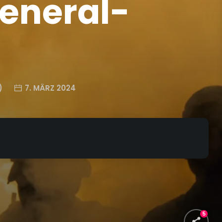
eneral-
)
7. MÄRZ 2024
5