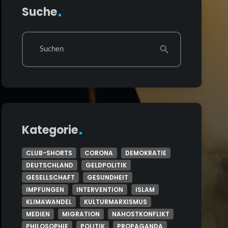
Suche
Suchen
search
Kategorie
CLUB-SHORTS
CORONA
DEMOKRATIE
DEUTSCHLAND
GELDPOLITIK
GESELLSCHAFT
GESUNDHEIT
IMPFUNGEN
INTERVENTION
ISLAM
KLIMAWANDEL
KULTURMARXISMUS
MEDIEN
MIGRATION
NAHOSTKONFLIKT
PHILOSOPHIE
POLITIK
PROPAGANDA