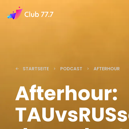
STARTSEITE
PODCAST
AFTERHOUR
arrow_back
keyboard_arrow_right
keyboard_arrow_right
Afterhour:
TAUvsRUSs