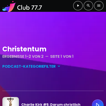
play_arrow
search
menu
Christentum
ERGEBNISSE 1-2 VON 2
SEITE 1 VON 1
remove
PODCAST-KATEGORIEFILTER
keyboard_arrow_down
Club-Main
Club-Shorts
Charlie Kirk #5: Darum christlich