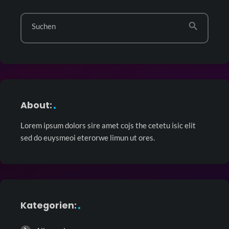
search
Suchen
About:
Lorem ipsum dolors sire amet cojs the cetetu isic elit
sed do euysmeoi eterorwe limun ut ores.
Kategorien: