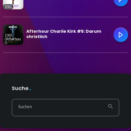
190
trending_flat
Afterhour Charlie Kirk #5: Darum
190
christlich
(Afterhou
r)
trending_flat
Suche
search
Suchen