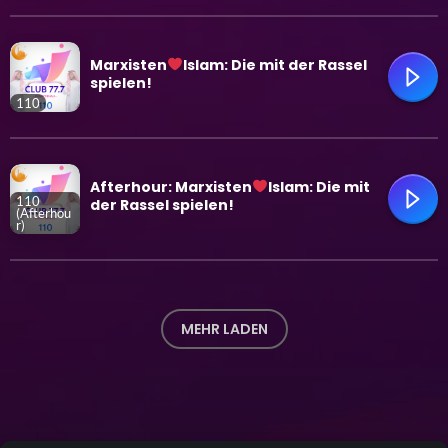
trending_flat
Marxisten
Islam: Die mit der Rassel
spielen!
110
trending_flat
Afterhour: Marxisten
Islam: Die mit
110
der Rassel spielen!
(Afterhou
r)
trending_flat
MEHR LADEN