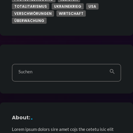
TOTALITARISMUS
UKRAINEKRIEG
USA
VERSCHWÖRUNGEN
WIRTSCHAFT
ÜBERWACHUNG
search
Suchen
About:
Lorem ipsum dolors sire amet cojs the cetetu isic elit