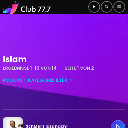
play_arrow
search
menu
Islam
ERGEBNISSE 1-10 VON 14
SEITE 1 VON 2
remove
PODCAST-KATEGORIEFILTER
keyboard_arrow_down
Club-Main
Club-Shorts
SchMerz lass nach!