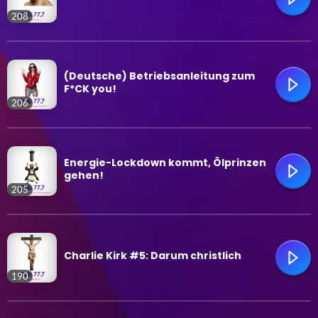
208
trending_flat
(Deutsche) Betriebsanleitung zum
F*CK you!
206
trending_flat
Energie-Lockdown kommt, Ölprinzen
gehen!
205
trending_flat
Charlie Kirk #5: Darum christlich
190