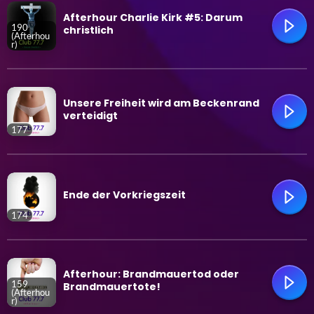
trending_flat
Afterhour Charlie Kirk #5: Darum
190
christlich
(Afterhou
r)
trending_flat
Unsere Freiheit wird am Beckenrand
verteidigt
177
trending_flat
Ende der Vorkriegszeit
174
trending_flat
Afterhour: Brandmauertod oder
159
Brandmauertote!
(Afterhou
r)