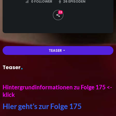
26 EPISODEN
0
FOLLOWER
13
TEASER
arrow_drop_down
Teaser
Hintergrundinformationen zu Folge 175 <-
klick
Hier geht’s zur Folge 175