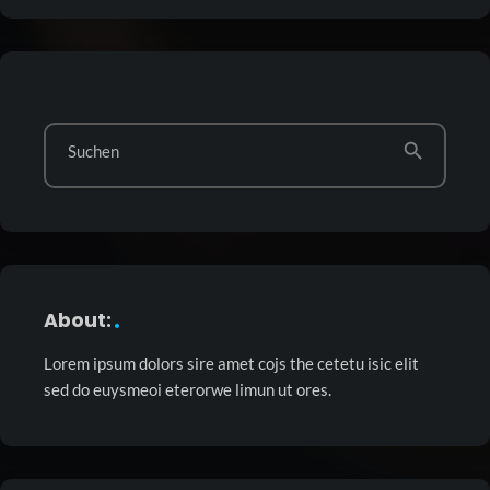
search
Suchen
About:
Lorem ipsum dolors sire amet cojs the cetetu isic elit
sed do euysmeoi eterorwe limun ut ores.