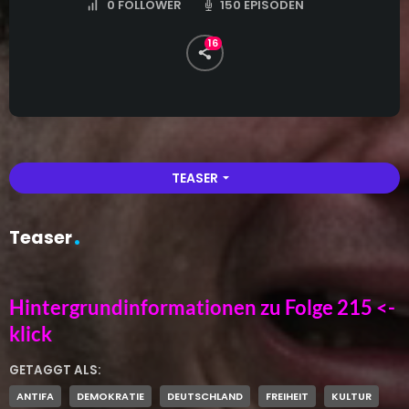
150 EPISODEN
0
FOLLOWER
16
TEASER
arrow_drop_down
Teaser
Hintergrundinformationen zu Folge 215 <-
klick
GETAGGT ALS:
ANTIFA
DEMOKRATIE
DEUTSCHLAND
FREIHEIT
KULTUR