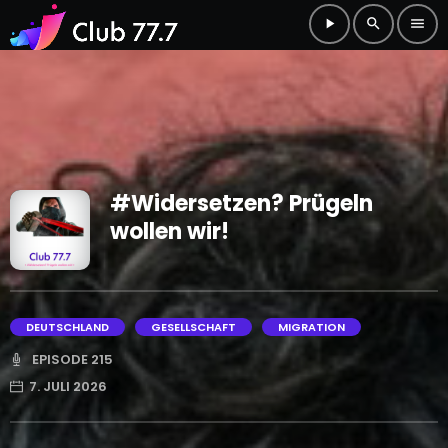
play_arrow
search
menu
#Widersetzen? Prügeln
wollen wir!
DEUTSCHLAND
GESELLSCHAFT
MIGRATION
EPISODE 215
7. JULI 2026