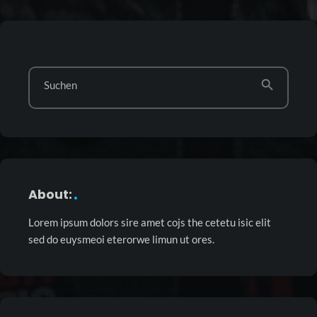
search
Suchen
About:
Lorem ipsum dolors sire amet cojs the cetetu isic elit
sed do euysmeoi eterorwe limun ut ores.