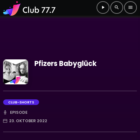
play_arrow
search
menu
Pfizers Babyglück
CLUB-SHORTS
EPISODE
23. OKTOBER 2022