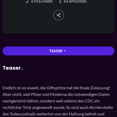
40 EPISODEN
0
FOLLOWER
TEASER
arrow_drop_down
Teaser
Endlich ist es soweit, die Giftspritze hat die finale Zulassung!
Aber nicht, weil Pfizer und Moderna die notwendigen Daten
nachgereicht hätten, sondern weil seitens des CDC ein
rechtlicher Trick angewandt wurde. So sind auch die Hersteller
des Todescocktails weiterhin von der Haftung befreit und