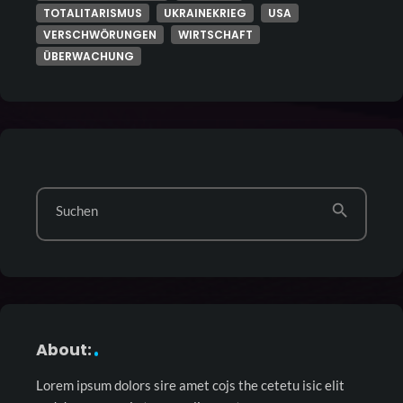
TOTALITARISMUS
UKRAINEKRIEG
USA
VERSCHWÖRUNGEN
WIRTSCHAFT
ÜBERWACHUNG
search
Suchen
About:
Lorem ipsum dolors sire amet cojs the cetetu isic elit