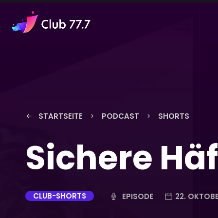
STARTSEITE
PODCAST
SHORTS
arrow_back
keyboard_arrow_right
keyboard_arrow_right
Sichere Hä
CLUB-SHORTS
EPISODE
22. OKTOB