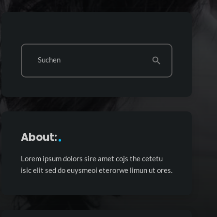
Suchen
search
About:
Lorem ipsum dolors sire amet cojs the cetetu
isic elit sed do euysmeoi eterorwe limun ut ores.