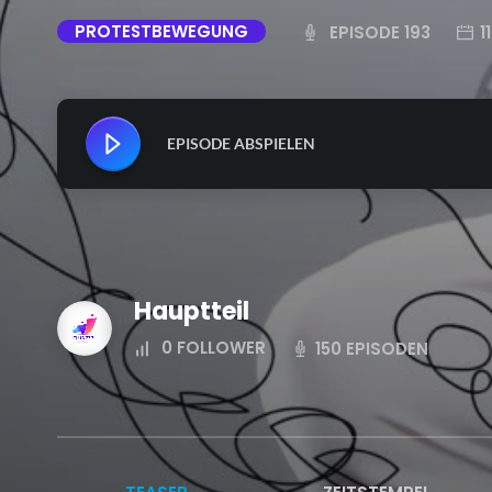
PROTESTBEWEGUNG
EPISODE 193
1
EPISODE ABSPIELEN
Hauptteil
0
FOLLOWER
150 EPISODEN