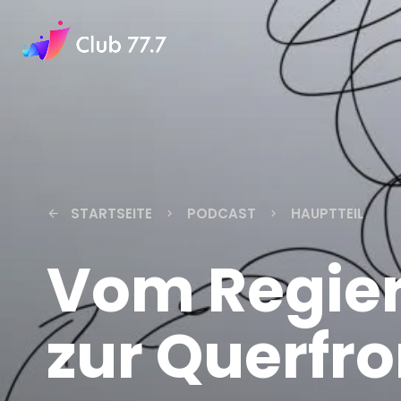
STARTSEITE
PODCAST
HAUPTTEIL
arrow_back
keyboard_arrow_right
keyboard_arrow_right
Vom Regie
zur Querfr