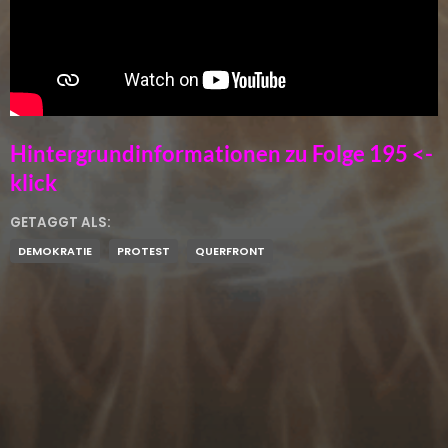
Hintergrundinformationen zu Folge 195 <-
klick
GETAGGT ALS:
DEMOKRATIE
PROTEST
QUERFRONT