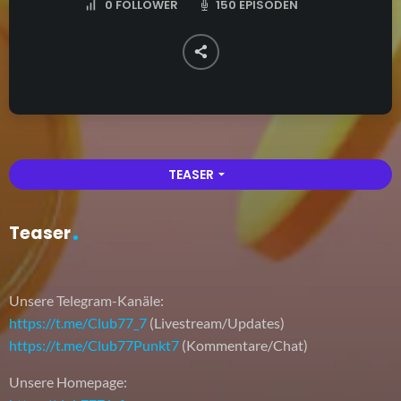
150 EPISODEN
0
FOLLOWER
TEASER
arrow_drop_down
Teaser
Unsere Telegram-Kanäle:
https://t.me/Club77_7
(Livestream/Updates)
https://t.me/Club77Punkt7
(Kommentare/Chat)
Unsere Homepage: