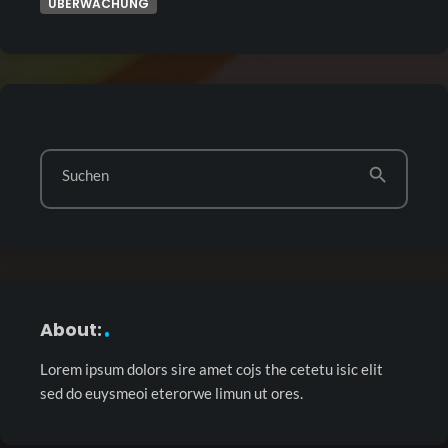
ÜBERWACHUNG
search
Suchen
About:
Lorem ipsum dolors sire amet cojs the cetetu isic elit
sed do euysmeoi eterorwe limun ut ores.