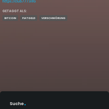
https://club777.info
GETAGGT ALS:
BITCOIN
FIATGELD
VERSCHWÖRUNG
Suche