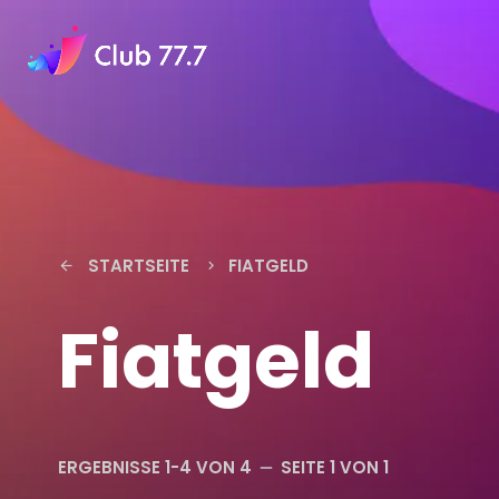
STARTSEITE
FIATGELD
arrow_back
keyboard_arrow_right
Fiatgeld
ERGEBNISSE 1-4 VON 4
SEITE 1 VON 1
remove