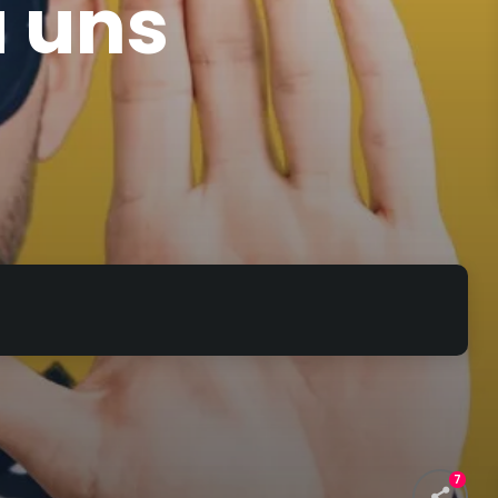
u uns
7