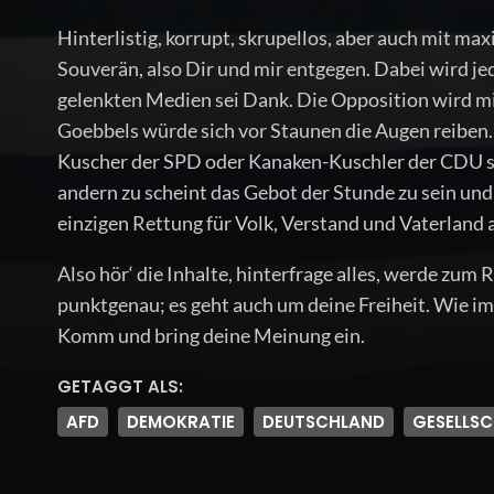
Hinterlistig, korrupt, skrupellos, aber auch mit m
Souverän, also Dir und mir entgegen. Dabei wird je
gelenkten Medien sei Dank. Die Opposition wird mi
Goebbels würde sich vor Staunen die Augen reiben. 
Kuscher der SPD oder Kanaken-Kuschler der CDU sind
andern zu scheint das Gebot der Stunde zu sein un
einzigen Rettung für Volk, Verstand und Vaterland
Also hör‘ die Inhalte, hinterfrage alles, werde zum 
punktgenau; es geht auch um deine Freiheit. Wie i
Komm und bring deine Meinung ein.
GETAGGT ALS:
AFD
DEMOKRATIE
DEUTSCHLAND
GESELLS