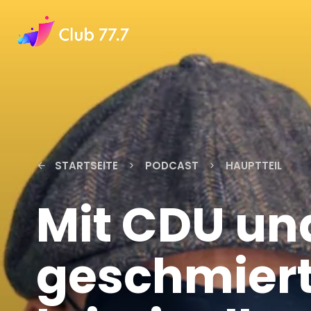
STARTSEITE
PODCAST
HAUPTTEIL
arrow_back
keyboard_arrow_right
keyboard_arrow_right
Mit CDU un
geschmiert