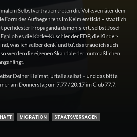
aximalem Selbstvertrauen treten die Volksverräter dem
de Form des Aufbegehrens im Keim erstickt – staatlich
t perfidester Propaganda dämonisiert, selbst Josef
Egal ob es die Kacke-Kuschler der FDP, die Kinder-
, was ich selber denk‘ und tu‘, das traue ich auch
d so werden die eigenen Skandale der mutmaßlichen
 angehängt.
Retter Deiner Heimat, urteile selbst – und das bitte
mmer am Donnerstag um 7.77 / 20:17 im Club 77.7.
CHAFT
MIGRATION
STAATSVERSAGEN