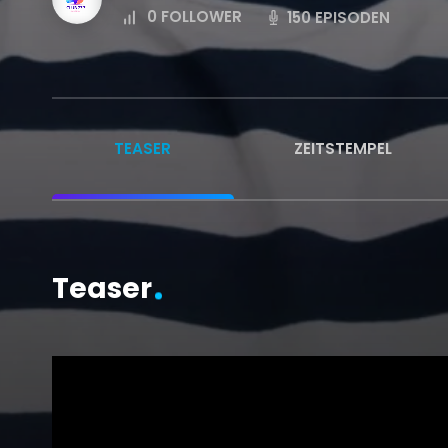
0
FOLLOWER
150 EPISODEN
TEASER
ZEITSTEMPEL
Teaser