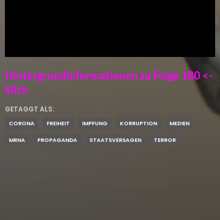
Hintergrundinformationen zu Folge 180 <-
klick
GETAGGT ALS:
CORONA
FREIHEIT
IMPFUNG
KORRUPTION
MEDIEN
MRNA
PROPAGANDA
STAATSVERSAGEN
TERROR