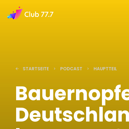
STARTSEITE
PODCAST
HAUPTTEIL
arrow_back
keyboard_arrow_right
keyboard_arrow_right
Bauernopfe
Deutschlan