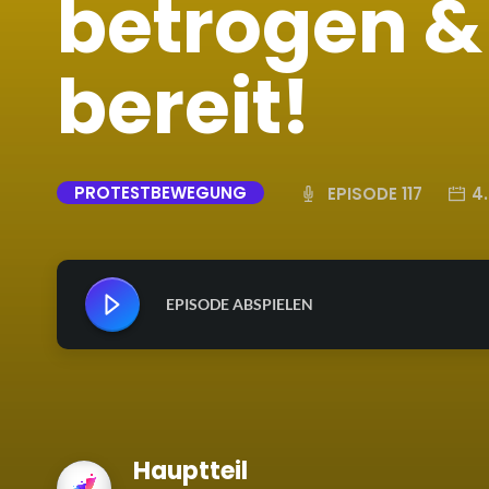
betrogen &
bereit!
PROTESTBEWEGUNG
EPISODE 117
4
EPISODE ABSPIELEN
Hauptteil