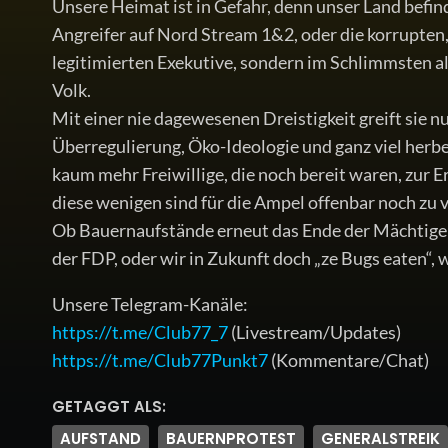
Unsere Heimat ist in Gefahr, denn unser Land befind
Angreifer auf Nord Stream 1&2, oder die korrupten
legitimierten Exekutive, sondern im Schlimmsten a
Volk.
Mit einer nie dagewesenen Dreistigkeit greift sie n
Überregulierung, Öko-Ideologie und ganz viel her
kaum mehr Freiwillige, die noch bereit waren, zur 
diese wenigen sind für die Ampel offenbar noch zu v
Ob Bauernaufstände erneut das Ende der Mächtigen
der FDP, oder wir in Zukunft doch „ze Bugs eaten“, 
Unsere Telegram-Kanäle:
https://t.me/Club77_7
(Livestream/Updates)
https://t.me/Club77Punkt7
(Kommentare/Chat)
GETAGGT ALS:
AUFSTAND
BAUERNPROTEST
GENERALSTREIK