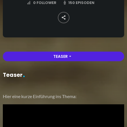
150 EPISODEN
0
FOLLOWER
TEASER
arrow_drop_down
Teaser
Hier eine kurze Einführung ins Thema: