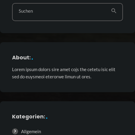
search
Suchen
About:
Lorem ipsum dolors sire amet cojs the cetetu isic elit
sed do euysmeoi eterorwe limun ut ores.
Kategorien:
Allgemein