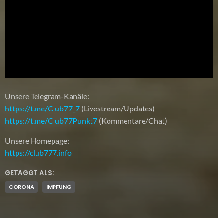
Unsere Telegram-Kanäle:
https://t.me/Club77_7
(Livestream/Updates)
https://t.me/Club77Punkt7
(Kommentare/Chat)
Unsere Homepage:
https://club777.info
GETAGGT ALS:
CORONA
IMPFUNG