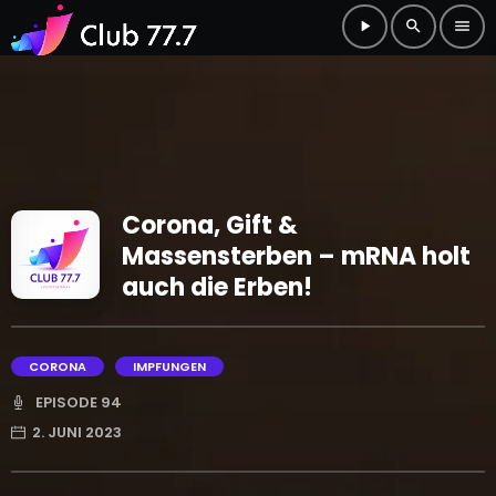
play_arrow
search
menu
Corona, Gift &
Massensterben – mRNA holt
auch die Erben!
CORONA
IMPFUNGEN
EPISODE 94
2. JUNI 2023