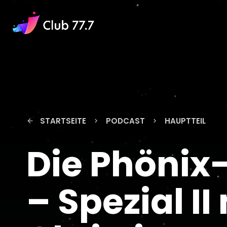
STARTSEITE
PODCAST
HAUPTTEIL
arrow_back
keyboard_arrow_right
keyboard_arrow_right
Die Phönix
– Spezial II