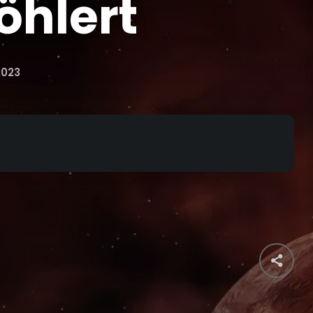
öhlert
2023