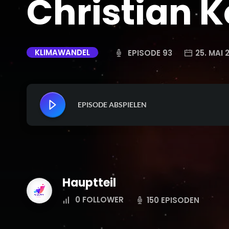
Christian K
KLIMAWANDEL
EPISODE 93
25. MAI 
EPISODE ABSPIELEN
Hauptteil
0
FOLLOWER
150 EPISODEN