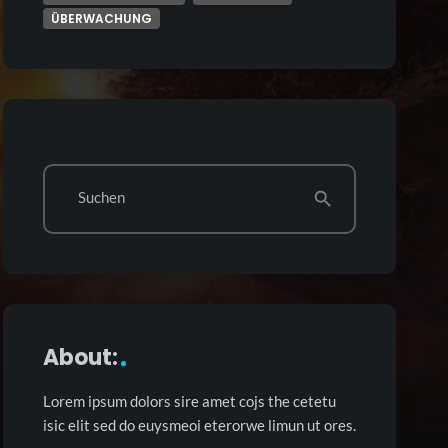
ÜBERWACHUNG
Suchen
search
About:
Lorem ipsum dolors sire amet cojs the cetetu
isic elit sed do euysmeoi eterorwe limun ut ores.