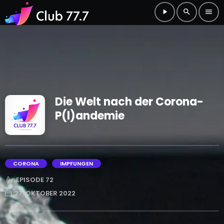
play_arrow
search
menu
Die Welt nach der Corona-
P(l)andemie
CORONA
IMPFUNGEN
EPISODE 72
27. OKTOBER 2022