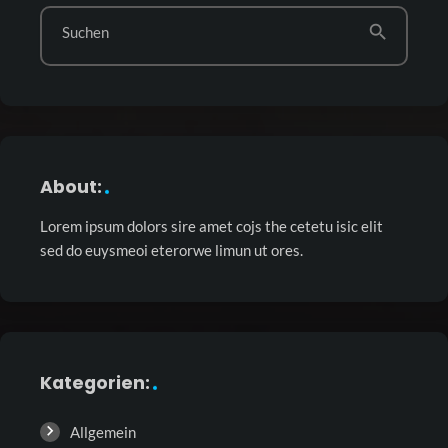
search
Suchen
About:
Lorem ipsum dolors sire amet cojs the cetetu isic elit
sed do euysmeoi eterorwe limun ut ores.
Kategorien:
Allgemein