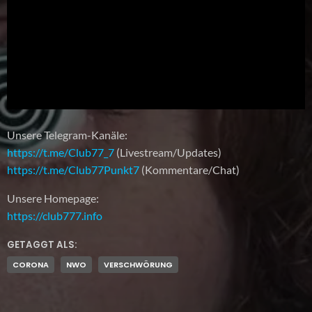
Unsere Telegram-Kanäle:
https://t.me/Club77_7
(Livestream/Updates)
https://t.me/Club77Punkt7
(Kommentare/Chat)
Unsere Homepage:
https://club777.info
GETAGGT ALS:
CORONA
NWO
VERSCHWÖRUNG