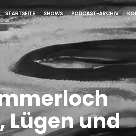
STARTSEITE
SHOWS
PODCAST-ARCHIV
KO
ommerloch
, Lügen und