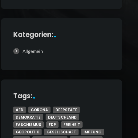
Kategorien:
Allgemein
Tags:
AFD
CORONA
DEEPSTATE
DEMOKRATIE
DEUTSCHLAND
FASCHISMUS
FDP
FREIHEIT
GEOPOLITIK
GESELLSCHAFT
IMPFUNG