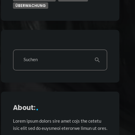
ÜBERWACHUNG
Suchen
search
About:
Lorem ipsum dolors sire amet cojs the cetetu
isic elit sed do euysmeoi eterorwe limun ut ores.