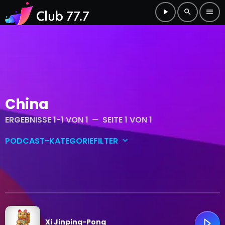
play_arrow
search
menu
China
ERGEBNISSE 1-1 VON 1
SEITE 1 VON 1
remove
PODCAST-KATEGORIEFILTER
keyboard_arrow_down
Club-Main
Club-Shorts
Xi Jinping-Pong