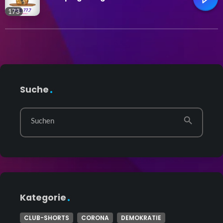
173
trending_flat
Suche
search
Suchen
Kategorie
CLUB-SHORTS
CORONA
DEMOKRATIE