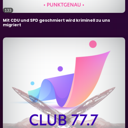
133
Mit CDU und SPD geschmiert wird kriminell zu uns
migriert