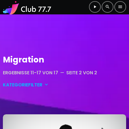
play_arrow
search
menu
Migration
ERGEBNISSE 11-17 VON 17
SEITE 2 VON 2
remove
KATEGORIEFILTER
keyboard_arrow_down
Allgemein