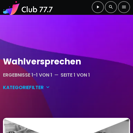
play_arrow
search
menu
Wahlversprechen
ERGEBNISSE 1-1 VON 1
SEITE 1 VON 1
remove
KATEGORIEFILTER
keyboard_arrow_down
Allgemein