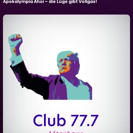
Apokalympia Ahoi – die Lüge gibt Vollgas!