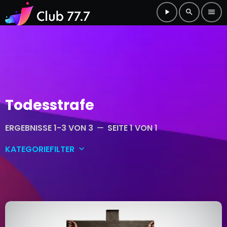
play_arrow
search
menu
Todesstrafe
ERGEBNISSE 1-3 VON 3
SEITE 1 VON 1
remove
KATEGORIEFILTER
keyboard_arrow_down
Allgemein