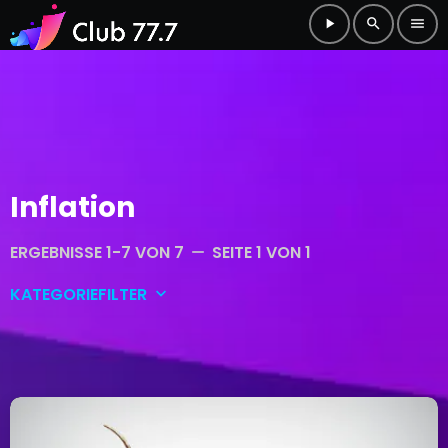
play_arrow
search
menu
Inflation
ERGEBNISSE 1-7 VON 7
SEITE 1 VON 1
remove
KATEGORIEFILTER
keyboard_arrow_down
Allgemein