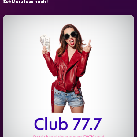
SchMerz lass nach!