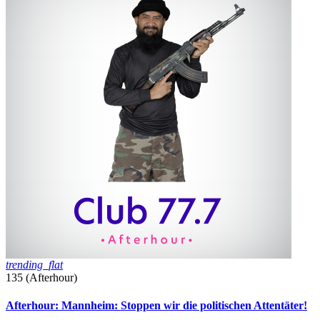
trending_flat
135 (Afterhour)
Afterhour: Mannheim: Stoppen wir die politischen Attentäter!