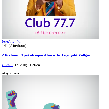
trending_flat
141 (Afterhour)
Afterhour: Apokalympia Ahoi – die Lüge gibt Vollgas!
Corona
15. August 2024
play_arrow