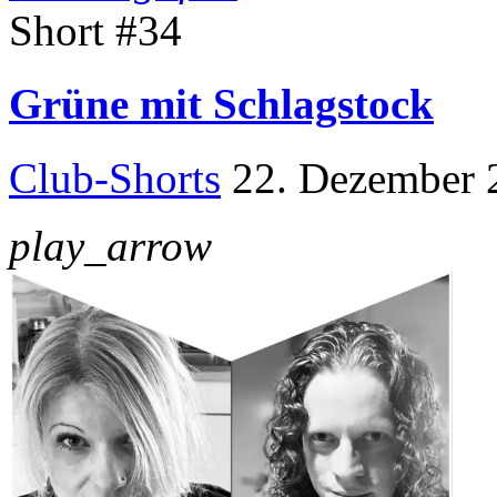
Short #34
Grüne mit Schlagstock
Club-Shorts
22. Dezember 
play_arrow