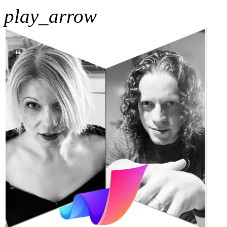
play_arrow