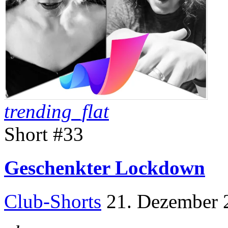
trending_flat
Short #33
Geschenkter Lockdown
Club-Shorts
21. Dezember 